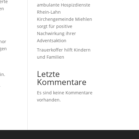
erte
ambulante Hospizdienste
en
Rhein-Lahn
Kirchengemeinde Miehlen
sorgt für positive
Nachwirkung ihrer
Adventsaktion
nor
ogen
Trauerkoffer hilft Kindern
und Familien
Letzte
in.
Kommentare
-
Es sind keine Kommentare
vorhanden.