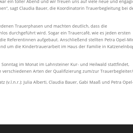
 war ein toller Abend und wir freuen uns auf viele neue und engagi
en“, sagt Claudia Bauer, die Koordinatorin Trauerbegleitung bei d
hiedenen Trauerphasen und machten deutlich, dass die
los durchgeführt wird. Sogar ein Trauercafé, wie es jeden ersten
n die Referentinnen aufgebaut. Anschließend stellten Petra Opel-Mi
und um die Kindertrauerarbeit im Haus der Familie in Katzenelnb
 Sonntag im Monat im Lahnsteiner Kur- und Heilwald stattfindet,
e verschiedenen Arten der Qualifizierung zum/zur Trauerbegleiter/
z (v.l.n.r.): Julia Alberti, Claudia Bauer, Gabi Maaß und Petra Opel