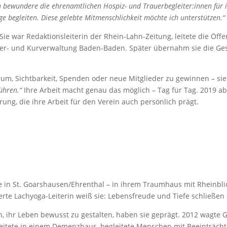
h bewundere die ehrenamtlichen Hospiz- und Trauerbegleiter:innen für 
 begleiten. Diese gelebte Mitmenschlichkeit möchte ich unterstützen.“
 Sie war Redaktionsleiterin der Rhein-Lahn-Zeitung, leitete die Öffe
äder- und Kurverwaltung Baden-Baden. Später übernahm sie die Ge
arum, Sichtbarkeit, Spenden oder neue Mitglieder zu gewinnen – si
ühren.“
Ihre Arbeit macht genau das möglich – Tag für Tag. 2019 abs
ung, die ihre Arbeit für den Verein auch persönlich prägt.
e in St. Goarshausen/Ehrenthal – in ihrem Traumhaus mit Rheinblick.
ierte Lachyoga-Leiterin weiß sie: Lebensfreude und Tiefe schließen 
 ihr Leben bewusst zu gestalten, haben sie geprägt. 2012 wagte
arbeitete in einem Demenzhaus, begleitete Menschen mit Beeinträ