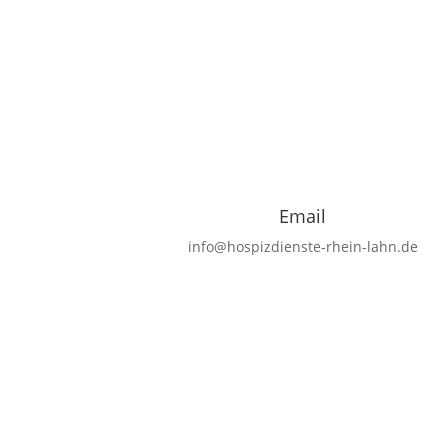
Email
info@hospizdienste-rhein-lahn.de
Kontaktieren Sie uns
Name
Email-Adresse