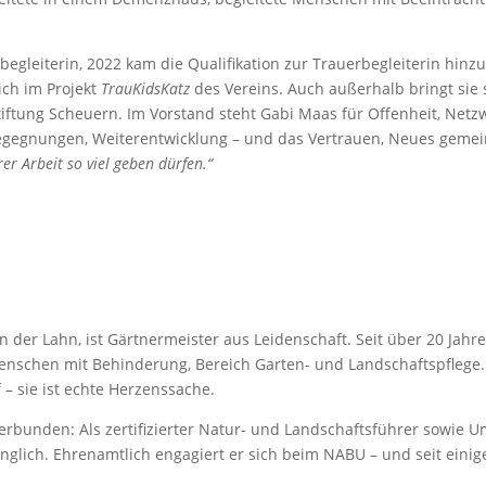
begleiterin, 2022 kam die Qualifikation zur Trauerbegleiterin hinzu
ich im Projekt
TrauKidsKatz
des Vereins. Auch außerhalb bringt sie 
tiftung Scheuern. Im Vorstand steht Gabi Maas für Offenheit, Netz
Begegnungen, Weiterentwicklung – und das Vertrauen, Neues gem
er Arbeit so viel geben dürfen.“
n der Lahn, ist Gärtnermeister aus Leidenschaft. Seit über 20 Jahre
 Menschen mit Behinderung, Bereich Garten- und Landschaftspflege
 – sie ist echte Herzenssache.
g verbunden: Als zertifizierter Natur- und Landschaftsführer sowi
lich. Ehrenamtlich engagiert er sich beim NABU – und seit einige