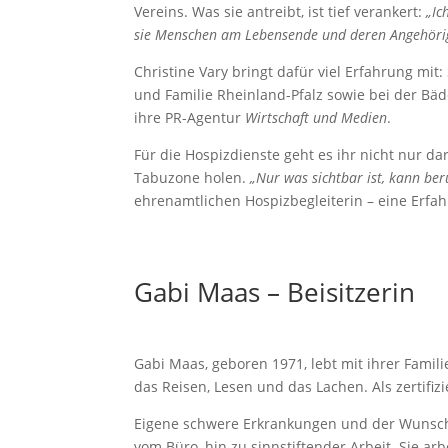
Vereins. Was sie antreibt, ist tief verankert:
„Ic
sie Menschen am Lebensende und deren Angehörige
Christine Vary bringt dafür viel Erfahrung mit:
und Familie Rheinland-Pfalz sowie bei der B
ihre PR-Agentur
Wirtschaft und Medien
.
Für die Hospizdienste geht es ihr nicht nur d
Tabuzone holen.
„Nur was sichtbar ist, kann ber
ehrenamtlichen Hospizbegleiterin – eine Erfahr
Gabi Maas – Beisitzerin
Gabi Maas, geboren 1971, lebt mit ihrer Famili
das Reisen, Lesen und das Lachen. Als zertifiz
Eigene schwere Erkrankungen und der Wunsch,
vom Büro, hin zu sinnstiftender Arbeit. Sie 