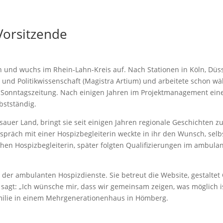
Vorsitzende
 und wuchs im Rhein-Lahn-Kreis auf. Nach Stationen in Köln, Düss
h- und Politikwissenschaft (Magistra Artium) und arbeitete schon wäh
 Sonntagszeitung. Nach einigen Jahren im Projektmanagement ein
bstständig.
sauer Land, bringt sie seit einigen Jahren regionale Geschichten 
spräch mit einer Hospizbegleiterin weckte in ihr den Wunsch, selbs
chen Hospizbegleiterin, später folgten Qualifizierungen im ambula
 der ambulanten Hospizdienste. Sie betreut die Website, gestaltet 
e sagt: „Ich wünsche mir, dass wir gemeinsam zeigen, was möglich
amilie in einem Mehrgenerationenhaus in Hömberg.