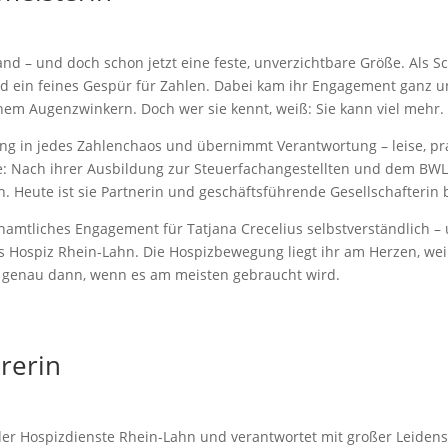
tand – und doch schon jetzt eine feste, unverzichtbare Größe. Als S
und ein feines Gespür für Zahlen. Dabei kam ihr Engagement ganz u
inem Augenzwinkern. Doch wer sie kennt, weiß: Sie kann viel mehr.
ung in jedes Zahlenchaos und übernimmt Verantwortung – leise, p
use: Nach ihrer Ausbildung zur Steuerfachangestellten und dem BWL
. Heute ist sie Partnerin und geschäftsführende Gesellschafterin b
enamtliches Engagement für Tatjana Crecelius selbstverständlich –
 Hospiz Rhein-Lahn. Die Hospizbewegung liegt ihr am Herzen, weil 
n – genau dann, wenn es am meisten gebraucht wird.
hrerin
 der Hospizdienste Rhein-Lahn und verantwortet mit großer Leidens