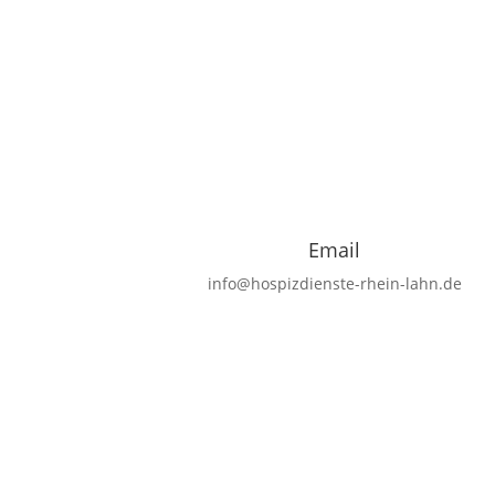
Email
info@hospizdienste-rhein-lahn.de
Kontaktieren Sie uns
Name
Email-Adresse