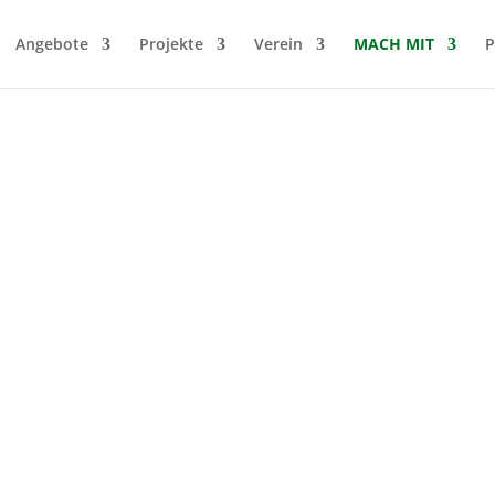
Angebote
Projekte
Verein
MACH MIT
P
t? Eine
er als PDF-
e logge dich mit dem
auf die