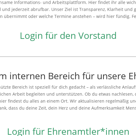
insame
Informations-
und
Arbeitsplattform.
Hier
findet
ihr
alle
wic
ll
und
jederzeit
abrufbar.
Unser
Ziel
ist
Transparenz,
Klarheit
und
en
übernimmt
oder
welche
Termine
anstehen –
wird
hier
fündig.
F
Login für den Vorstand
im
internen
Bereich
für
unsere
E
hützte
Bereich
ist
speziell
für
dich
gedacht –
als
verlässliche
Anlauf
lichen
Arbeit
begleiten
und
unterstützen.
Ob
du
etwas
nachlesen,
hier
findest
du
alles
an
einem
Ort.
Wir
aktualisieren
regelmäßig
u
ank,
dass
du
deine
Zeit,
dein
Herz
und
deine
Aufmerksamkeit
Men
Login für Ehrenamtler*innen