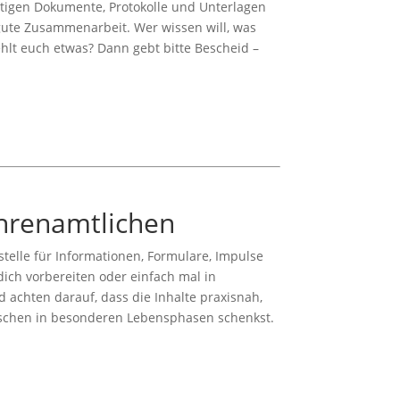
htigen
Dokumente,
Protokolle
und
Unterlagen
gute
Zusammenarbeit.
Wer
wissen
will,
was
ehlt
euch
etwas?
Dann
gebt
bitte
Bescheid –
hrenamtlichen
stelle
für
Informationen,
Formulare,
Impulse
dich
vorbereiten
oder
einfach
mal
in
nd
achten
darauf,
dass
die
Inhalte
praxisnah,
schen
in
besonderen
Lebensphasen
schenkst.