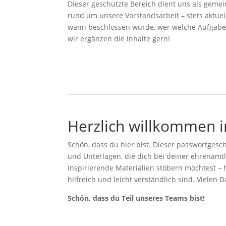
Dieser
geschützte
Bereich
dient
uns
als
geme
rund
um
unsere
Vorstandsarbeit –
stets
aktue
wann
beschlossen
wurde,
wer
welche
Aufgab
wir
ergänzen
die
Inhalte
gern!
Herzlich
willkommen
Schön,
dass
du
hier
bist.
Dieser
passwortgesc
und
Unterlagen,
die
dich
bei
deiner
ehrenamt
inspirierende
Materialien
stöbern
möchtest –
hilfreich
und
leicht
verständlich
sind.
Vielen
D
Schön,
dass
du
Teil
unseres
Teams
bist!