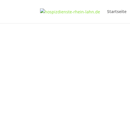
Startseite
Interner Bereich
Du benötigst ein bestimmtes Dokumen
Fahrtkostenabrechnung? Unseren Fly
Download? Die aktuelle Satzung? Bitt
dir bekannten Passwort ein und greife 
gewünschten Unterlagen zu.